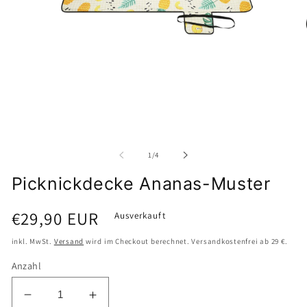
Medien
M
1
2
in
i
Modal
M
von
1
/
4
öffnen
ö
Picknickdecke Ananas-Muster
Normaler
€29,90 EUR
Ausverkauft
Preis
inkl. MwSt.
Versand
wird im Checkout berechnet. Versandkostenfrei ab 29 €.
Anzahl
Verringere
Erhöhe