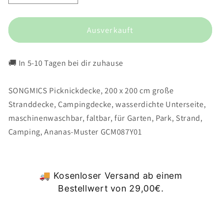
die
die
Menge
Menge
für
für
Ausverkauft
Picknickdecke
Picknickdecke
Ananas-
Ananas-
🚚 In 5-10 Tagen bei dir zuhause
Muster
Muster
SONGMICS Picknickdecke, 200 x 200 cm große
Stranddecke, Campingdecke, wasserdichte Unterseite,
maschinenwaschbar, faltbar, für Garten, Park, Strand,
Camping, Ananas-Muster GCM087Y01
🚚 Kosenloser Versand ab einem
Bestellwert von 29,00€.