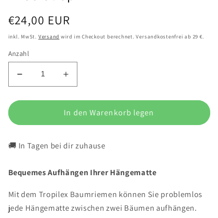
Normaler
€24,00 EUR
Preis
inkl. MwSt.
Versand
wird im Checkout berechnet. Versandkostenfrei ab 29 €.
Anzahl
Verringere
Erhöhe
die
die
Menge
Menge
für
In den Warenkorb legen
für
Hängematte-
Hängematte-
Befestigungsset
Befestigungsset
🚚 In Tagen bei dir zuhause
&#39;Tree
&#39;Tree
Strap&#39;
Strap&#39;
Bequemes Aufhängen Ihrer Hängematte
Mit dem Tropilex Baumriemen können Sie problemlos
jede Hängematte zwischen zwei Bäumen aufhängen.