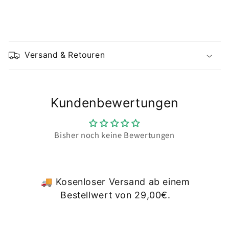
E
i
Versand & Retouren
n
k
l
Kundenbewertungen
a
p
p
Bisher noch keine Bewertungen
b
a
r
🚚 Kosenloser Versand ab einem
e
Bestellwert von 29,00€.
r
I
n