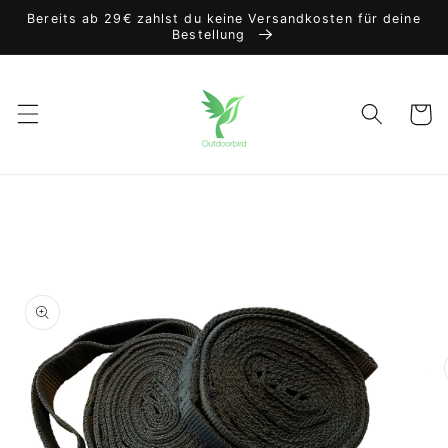
Direkt
Bereits ab 29€ zahlst du keine Versandkosten für deine
zum
Bestellung
Inhalt
Warenko
oduktinformationen
ringen