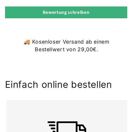
b
a
Bewertung schreiben
r
e
r
I
🚚 Kosenloser Versand ab einem
n
Bestellwert von 29,00€.
h
a
l
t
Einfach online bestellen