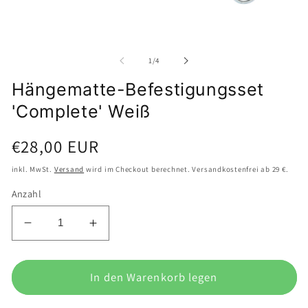
Medien
M
1
2
in
i
Modal
M
öffnen
von
1
/
4
ö
Hängematte-Befestigungsset
'Complete' Weiß
Normaler
€28,00 EUR
Preis
inkl. MwSt.
Versand
wird im Checkout berechnet. Versandkostenfrei ab 29 €.
Anzahl
Verringere
Erhöhe
die
die
Menge
Menge
für
In den Warenkorb legen
für
Hängematte-
Hängematte-