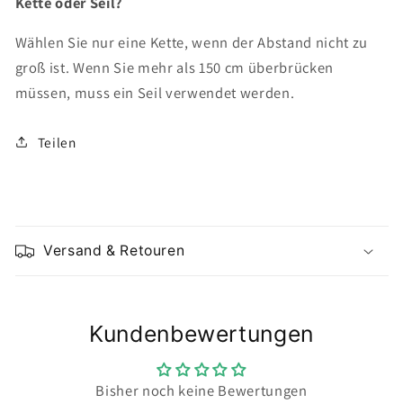
Kette oder Seil?
Wählen Sie nur eine Kette, wenn der Abstand nicht zu
groß ist. Wenn Sie mehr als 150 cm überbrücken
müssen, muss ein Seil verwendet werden.
Teilen
E
i
Versand & Retouren
n
k
l
Kundenbewertungen
a
p
p
Bisher noch keine Bewertungen