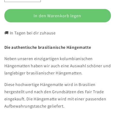
die
die
Menge
Menge
für
In den Warenkorb legen
für
Hängematte
Hängematte
&#39;Pure&#39;
&#39;Pure&#39;
🚚 In Tagen bei dir zuhause
Grün
Grün
Die authentische brasilianische Hängematte
Neben unseren einzigartigen kolumbianischen
Hängematten haben wir auch eine Auswahl schöner und
langlebiger brasilianischer Hängematten.
Diese hochwertige Hängematte wird in Brasilien
hergestellt und nach den Grundsätzen des Fair Trade
eingekauft. Die Hängematte wird mit einer passenden
Aufbewahrungstasche geliefert.