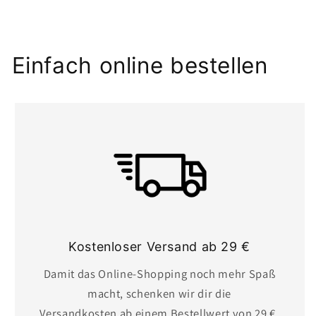
I
n
h
Einfach online bestellen
a
l
t
Kostenloser Versand ab 29 €
Damit das Online-Shopping noch mehr Spaß
macht, schenken wir dir die
Versandkosten ab einem Bestellwert von 29 €.