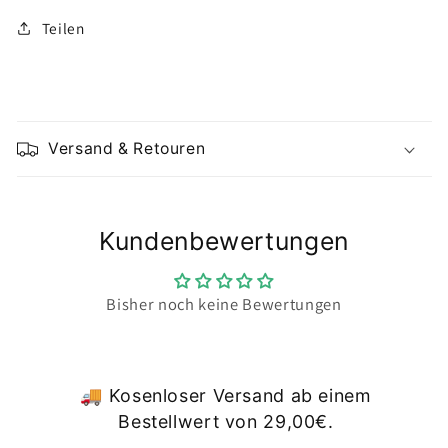
Teilen
E
i
Versand & Retouren
n
k
l
Kundenbewertungen
a
p
p
Bisher noch keine Bewertungen
b
a
r
🚚 Kosenloser Versand ab einem
e
Bestellwert von 29,00€.
r