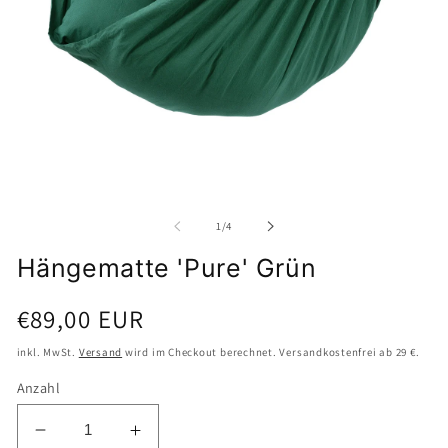
Medien
M
1
2
in
i
Modal
M
öffnen
ö
von
1
/
4
Hängematte 'Pure' Grün
Normaler
€89,00 EUR
Preis
inkl. MwSt.
Versand
wird im Checkout berechnet. Versandkostenfrei ab 29 €.
Anzahl
Verringere
Erhöhe