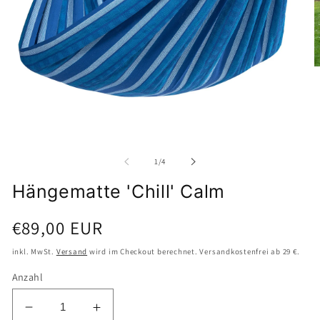
M
2
i
M
ö
Medien
1
in
Modal
von
1
/
4
öffnen
Hängematte 'Chill' Calm
Normaler
€89,00 EUR
Preis
inkl. MwSt.
Versand
wird im Checkout berechnet. Versandkostenfrei ab 29 €.
Anzahl
Verringere
Erhöhe