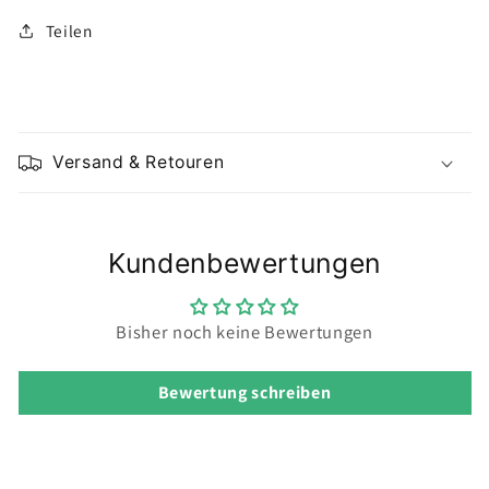
Teilen
E
i
Versand & Retouren
n
k
l
Kundenbewertungen
a
p
p
Bisher noch keine Bewertungen
b
a
Bewertung schreiben
r
e
r