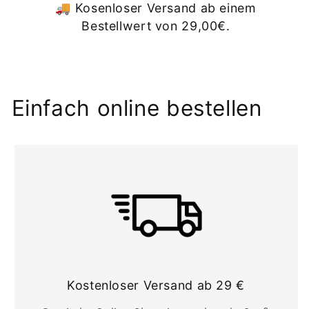
I
🚚 Kosenloser Versand ab einem
n
Bestellwert von 29,00€.
h
a
l
t
Einfach online bestellen
Kostenloser Versand ab 29 €