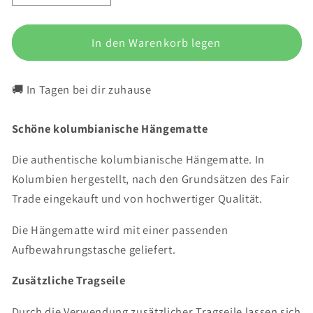
die
die
Menge
Menge
für
In den Warenkorb legen
für
Hängematte
Hängematte
&#39;Chill&#39;
&#39;Chill&#39;
🚚 In Tagen bei dir zuhause
Calm
Calm
Schöne kolumbianische Hängematte
Die authentische kolumbianische Hängematte. In
Kolumbien hergestellt, nach den Grundsätzen des Fair
Trade eingekauft und von hochwertiger Qualität.
Die Hängematte wird mit einer passenden
Aufbewahrungstasche geliefert.
Zusätzliche Tragseile
Durch die Verwendung zusätzlicher Tragseile lassen sich