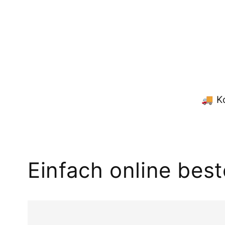
Modal
öffnen
🚚 K
Einfach online best