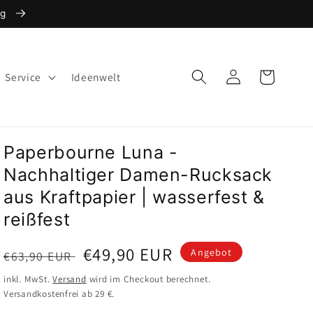
ng
Warenkorb
Einloggen
Service
Ideenwelt
Paperbourne Luna -
Nachhaltiger Damen-Rucksack
aus Kraftpapier | wasserfest &
reißfest
Normaler
Verkaufspreis
€49,90 EUR
Angebot
€63,90 EUR
Preis
inkl. MwSt.
Versand
wird im Checkout berechnet.
Versandkostenfrei ab 29 €.