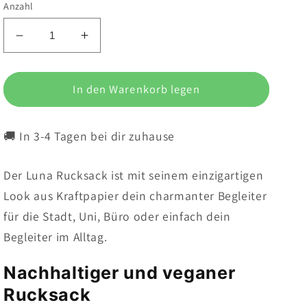
Anzahl
Verringere
Erhöhe
die
die
Menge
Menge
für
In den Warenkorb legen
für
Paperbourne
Paperbourne
Luna
Luna
🚚 In 3-4 Tagen bei dir zuhause
-
-
Nachhaltiger
Nachhaltiger
Damen-
Damen-
Der Luna Rucksack ist mit seinem einzigartigen
Rucksack
Rucksack
Look aus Kraftpapier dein charmanter Begleiter
aus
aus
Kraftpapier
Kraftpapier
für die Stadt, Uni, Büro oder einfach dein
|
|
Begleiter im Alltag.
wasserfest
wasserfest
&amp;
&amp;
Nachhaltiger und veganer
reißfest
reißfest
Rucksack