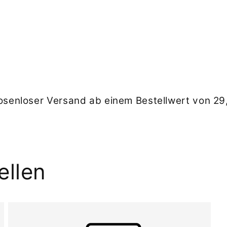
Modal
öffnen
osenloser Versand ab einem Bestellwert von 29
ellen