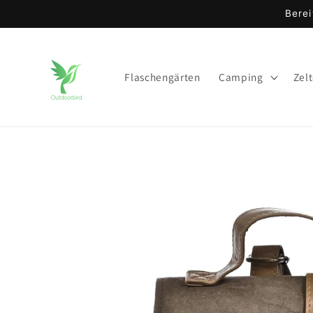
Direkt
Berei
zum
Inhalt
Flaschengärten
Camping
Zel
Zu
Produktinformationen
springen